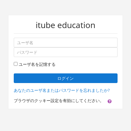
メ
itube education
イ
ン
コ
ユ
ン
ー
テ
パ
ザ
ン
ス
名
ツ
ワ
ユーザ名を記憶する
へ
ー
ス
ド
ログイン
キ
ッ
あなたのユーザ名またはパスワードを忘れましたか?
プ
す
ブラウザのクッキー設定を有効にしてください。
る